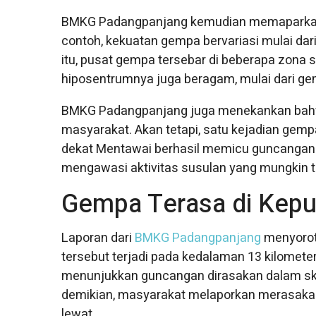
BMKG Padangpanjang kemudian memaparkan ri
contoh, kekuatan gempa bervariasi mulai dari
itu, pusat gempa tersebar di beberapa zona s
hiposentrumnya juga beragam, mulai dari g
BMKG Padangpanjang juga menekankan bahwa
masyarakat. Akan tetapi, satu kejadian gemp
dekat Mentawai berhasil memicu guncangan r
mengawasi aktivitas susulan yang mungkin te
Gempa Terasa di Kep
Laporan dari
BMKG Padangpanjang
menyoroti
tersebut terjadi pada kedalaman 13 kilomete
menunjukkan guncangan dirasakan dalam skala
demikian, masyarakat melaporkan merasakan
lewat.