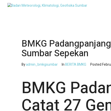
BMKG Padangpanjang 
Sumbar Sepekan
By
admin_bmkgsumbar
In
BERITA BMKG
Posted
Febru
BMKG Padan
Catat 27 Ge