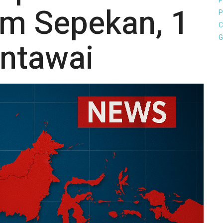
P
m Sepekan, 1
P
C
G
ntawai