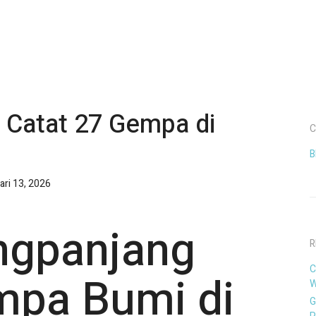
Catat 27 Gempa di
C
B
ari 13, 2026
gpanjang
R
C
mpa Bumi di
W
G