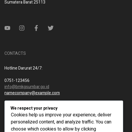
Sumatera Barat 25113
CONTACTS
Hotline Darurat 24/7:
0751-123456
info@bmkgsumbar.go.id
namecompany@example.com
Telepon Kantor:
We respect your privacy
Cookies help us improve your experience, deliver
0751-987654
personalized content, and analyze traffic. You can
info@bmkgsumbar.go.id
choose which cookies to allow by clicking
namecompany@example.com