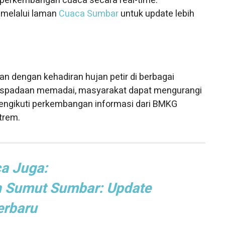
 perkembangan cuaca secara real-time.
s melalui laman
Cuaca Sumbar
untuk update lebih
n dengan kehadiran hujan petir di berbagai
aspadaan memadai, masyarakat dapat mengurangi
 mengikuti perkembangan informasi dari BMKG
trem.
a Juga:
h Sumut Sumbar: Update
erbaru