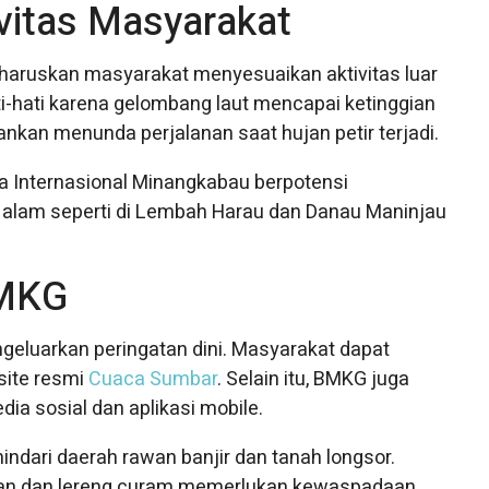
vitas Masyarakat
gharuskan masyarakat menyesuaikan aktivitas luar
ti-hati karena gelombang laut mencapai ketinggian
rankan menunda perjalanan saat hujan petir terjadi.
ra Internasional Minangkabau berpotensi
a alam seperti di Lembah Harau dan Danau Maninjau
BMKG
eluarkan peringatan dini. Masyarakat dapat
site resmi
Cuaca Sumbar
. Selain itu, BMKG juga
a sosial dan aplikasi mobile.
dari daerah rawan banjir dan tanah longsor.
itan dan lereng curam memerlukan kewaspadaan