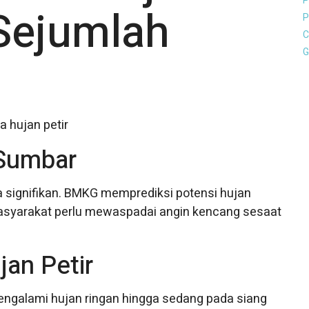
P
 Sejumlah
P
C
G
Sumbar
 signifikan. BMKG memprediksi potensi hujan
u, masyarakat perlu mewaspadai angin kencang sesaat
jan Petir
galami hujan ringan hingga sedang pada siang