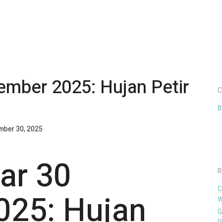
mber 2025: Hujan Petir
C
B
ber 30, 2025
ar 30
R
C
25: Hujan
W
G