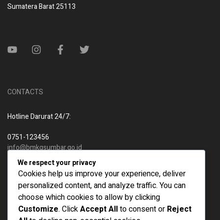
Sumatera Barat 25113
CONTACTS
Hotline Darurat 24/7:
0751-123456
info@bmkgsumbar.go.id
We respect your privacy
Telepon Kantor:
Cookies help us improve your experience, deliver
personalized content, and analyze traffic. You can
0751-987654
choose which cookies to allow by clicking
info@bmkgsumbar.go.id
Customize
. Click
Accept All
to consent or
Reject